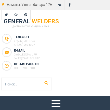
Алматы, Утеген батыра 17А
GENERAL
WELDERS
ДИСТРИБЬЮТОР КОНЦЕРНА ESAB
ТЕЛЕФОН
+7 (747) 208 07 49
+7 (707) 262 80 37
E-MAIL
GWSALES@MAIL.RU
SALES@GWELDERS.KZ
ВРЕМЯ РАБОТЫ
ПН - ПТ 9:00 - 18:00