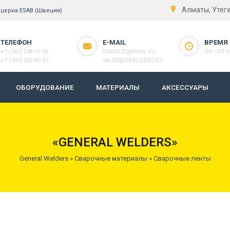
Алматы, Утег
нцерна ESAB (Швеция)
ТЕЛЕФОН
E-MAIL
ВРЕМЯ
+7 (747) 208 07 49
GWSALES@MAIL.RU
ПН - ПТ 9:
+7 (707) 262 80 37
SALES@GWELDERS.KZ
ОБОРУДОВАНИЕ
МАТЕРИАЛЫ
АКСЕССУАРЫ
«GENERAL WELDERS»
General Welders
»
Сварочные материалы
»
Сварочные ленты