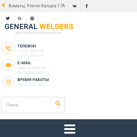
Алматы, Утеген батыра 17А
GENERAL
WELDERS
ДИСТРИБЬЮТОР КОНЦЕРНА ESAB
ТЕЛЕФОН
+7 (747) 208 07 49
+7 (707) 262 80 37
E-MAIL
GWSALES@MAIL.RU
SALES@GWELDERS.KZ
ВРЕМЯ РАБОТЫ
ПН - ПТ 9:00 - 18:00