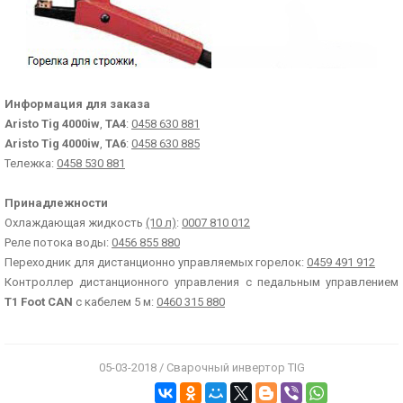
Информация для заказа
Aristo Tig 4000iw
,
ТА4
:
0458 630 881
Aristo Tig 4000iw
,
ТА6
:
0458 630 885
Тележка:
0458 530 881
Принадлежности
Охлаждающая жидкость
(10 л)
:
0007 810 012
Реле потока воды:
0456 855 880
Переходник для дистанционно управляемых горелок:
0459 491 912
Контроллер дистанционного управления с педальным управлением
Т1 Foot CAN
с кабелем 5 м:
0460 315 880
05-03-2018 / Сварочный инвертор TIG