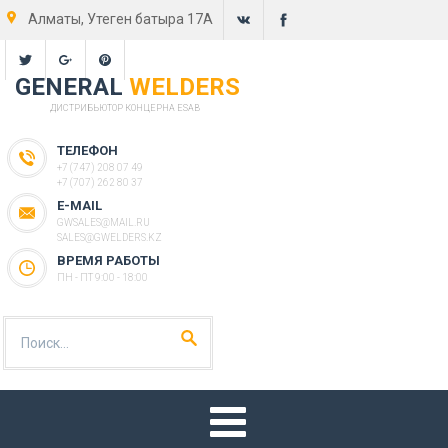
Алматы, Утеген батыра 17А
GENERAL
WELDERS
ДИСТРИБЬЮТОР КОНЦЕРНА ESAB
ТЕЛЕФОН
+7 (747) 208 07 49
+7 (707) 262 80 37
E-MAIL
GWSALES@MAIL.RU
SALES@GWELDERS.KZ
ВРЕМЯ РАБОТЫ
ПН - ПТ 9:00 - 18:00