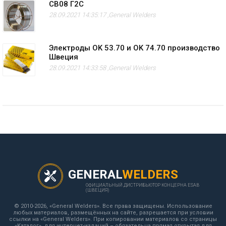
СВ08 Г2С
28.09.2021 14:35:17 ,
General Welders
Электроды OK 53.70 и OK 74.70 производство
Швеция
28.09.2021 14:33:58 ,
General Welders
GENERAL
WELDERS
ОФИЦИАЛЬНЫЙ ДИСТРИБЬЮТОР КОНЦЕРНА ESAB
(ШВЕЦИЯ)
© 2010-2026, «General Welders». Все права защищены. Использование
любых материалов, размещённых на сайте, разрешается при условии
ссылки на «General Welders». При копировании материалов со страницы
«Каталог», для интернет-изданий – обязательна прямая открытая для