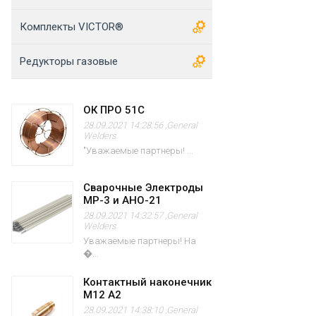
Комплекты VICTOR®
Редукторы газовые
ОК ПРО 51С
28.09.2021 14:28:56 ,
General
Welders
"Уважаемые партнеры! ...
Сварочные Электроды
МР-3 и АНО-21
28.09.2021 14:32:57 ,
General
Welders
Уважаемые партнеры! На
�...
Контактный наконечник
M12 А2
28.09.2021 14:38:10 ,
General