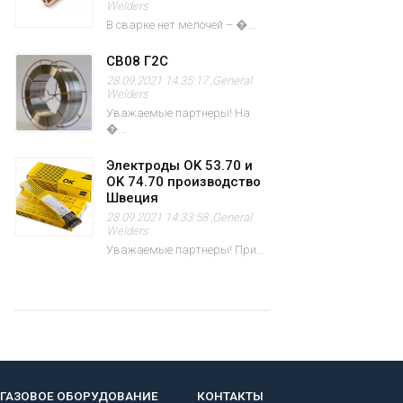
Welders
В сварке нет мелочей – �...
СВ08 Г2С
28.09.2021 14:35:17 ,
General
Welders
Уважаемые партнеры! На
�...
Электроды OK 53.70 и
OK 74.70 производство
Швеция
28.09.2021 14:33:58 ,
General
Welders
Уважаемые партнеры! При...
ГАЗОВОЕ ОБОРУДОВАНИЕ
КОНТАКТЫ