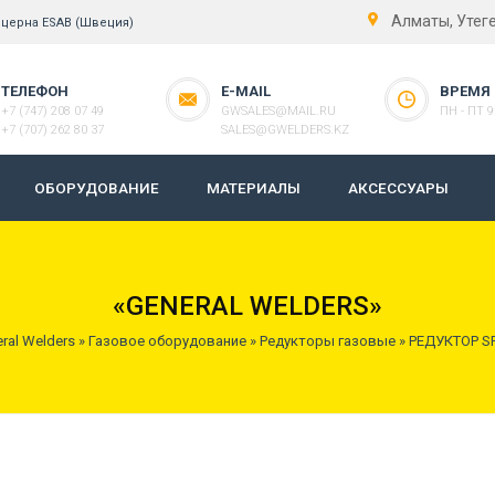
Алматы, Утег
нцерна ESAB (Швеция)
ТЕЛЕФОН
E-MAIL
ВРЕМЯ
+7 (747) 208 07 49
GWSALES@MAIL.RU
ПН - ПТ 9:
+7 (707) 262 80 37
SALES@GWELDERS.KZ
ОБОРУДОВАНИЕ
МАТЕРИАЛЫ
АКСЕССУАРЫ
«GENERAL WELDERS»
ral Welders
»
Газовое оборудование
»
Редукторы газовые
»
РЕДУКТОР SR