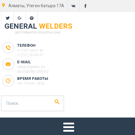
Алматы, Утеген батыра 17А
GENERAL
WELDERS
ДИСТРИБЬЮТОР КОНЦЕРНА ESAB
ТЕЛЕФОН
+7 (747) 208 07 49
+7 (707) 262 80 37
E-MAIL
GWSALES@MAIL.RU
SALES@GWELDERS.KZ
ВРЕМЯ РАБОТЫ
ПН - ПТ 9:00 - 18:00