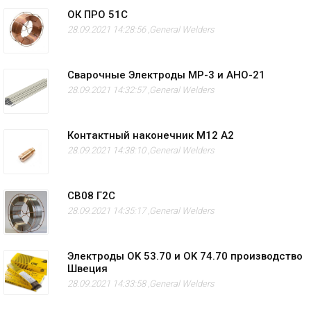
ОК ПРО 51С
28.09.2021 14:28:56 ,
General Welders
Сварочные Электроды МР-3 и АНО-21
28.09.2021 14:32:57 ,
General Welders
Контактный наконечник M12 А2
28.09.2021 14:38:10 ,
General Welders
СВ08 Г2С
28.09.2021 14:35:17 ,
General Welders
Электроды OK 53.70 и OK 74.70 производство
Швеция
28.09.2021 14:33:58 ,
General Welders