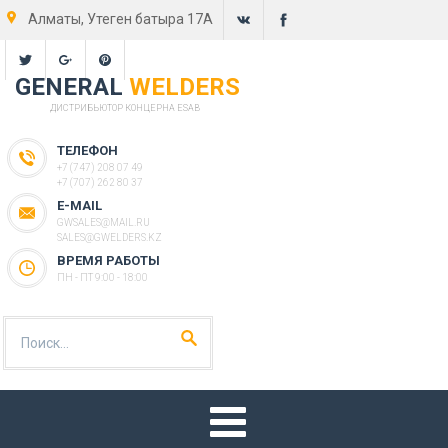
Алматы, Утеген батыра 17А
GENERAL
WELDERS
ДИСТРИБЬЮТОР КОНЦЕРНА ESAB
ТЕЛЕФОН
+7 (747) 208 07 49
+7 (707) 262 80 37
E-MAIL
GWSALES@MAIL.RU
SALES@GWELDERS.KZ
ВРЕМЯ РАБОТЫ
ПН - ПТ 9:00 - 18:00