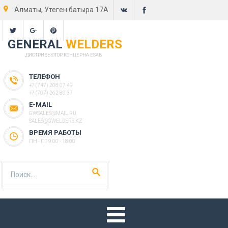
Алматы, Утеген батыра 17А
GENERAL
WELDERS
ДИСТРИБЬЮТОР КОНЦЕРНА ESAB
ТЕЛЕФОН
+7 (747) 208 07 49
+7 (707) 262 80 37
E-MAIL
GWSALES@MAIL.RU
SALES@GWELDERS.KZ
ВРЕМЯ РАБОТЫ
ПН - ПТ 9:00 - 18:00