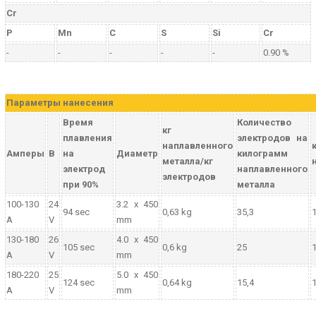
Cr
P
Mn
C
S
Si
Cr
-
-
-
-
-
0.90 %
Параметры нанесения
Время
Количество
кг
плавления
электродов на
наплавленного
Амперы
В
на
Диаметр
килограмм
металла/кг
электрод
наплавленного
электродов
при 90%
металла
100-130
24
3.2 x 450
94 sec
0,63 kg
35,3
1
A
V
mm
130-180
26
4.0 x 450
105 sec
0,6 kg
25
1
A
V
mm
180-220
25
5.0 x 450
124 sec
0,64 kg
15,4
1
A
V
mm