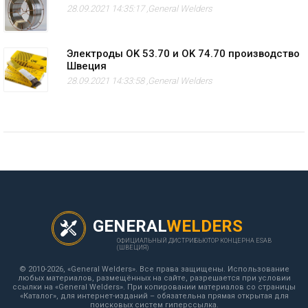
28.09.2021 14:35:17 ,
General Welders
Электроды OK 53.70 и OK 74.70 производство
Швеция
28.09.2021 14:33:58 ,
General Welders
GENERAL
WELDERS
ОФИЦИАЛЬНЫЙ ДИСТРИБЬЮТОР КОНЦЕРНА ESAB
(ШВЕЦИЯ)
© 2010-2026, «General Welders». Все права защищены. Использование
любых материалов, размещённых на сайте, разрешается при условии
ссылки на «General Welders». При копировании материалов со страницы
«Каталог», для интернет-изданий – обязательна прямая открытая для
поисковых систем гиперссылка.