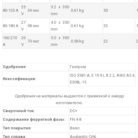
25
3.2 x 350
80-120 A
54 sec
0.61 kg
50
1
V
mm
27
4.0 x 350
80-180 A
58 sec
0.61 kg
33
1
V
mm
160-210
26
5.0 x 350
70 sec
0.58 kg
22
2
A
V
mm
Одобрения:
Газпром
ISO 3581-A, E 19 9 L B 2 2, AWS A5.4,
Классификации:
E308L-15
Одобрения на материалы выдаются с привязкой к заводу
изготовителю.
Сварочный ток:
DC+
Содержание ферритной фазы:
FN 4-8
Тип покрытия:
Basic
Тип сплава:
Austenitic CrNi