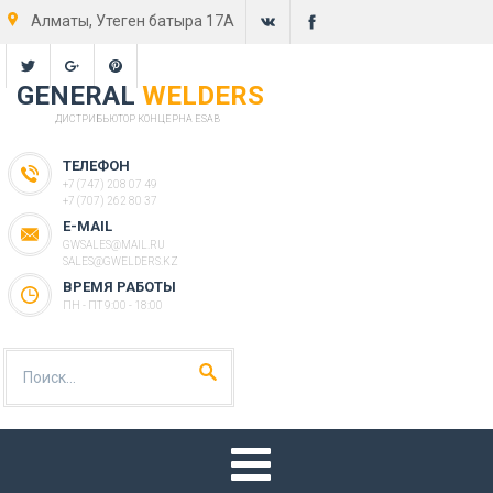
Алматы, Утеген батыра 17А
GENERAL
WELDERS
ДИСТРИБЬЮТОР КОНЦЕРНА ESAB
ТЕЛЕФОН
+7 (747) 208 07 49
+7 (707) 262 80 37
E-MAIL
GWSALES@MAIL.RU
SALES@GWELDERS.KZ
ВРЕМЯ РАБОТЫ
ПН - ПТ 9:00 - 18:00