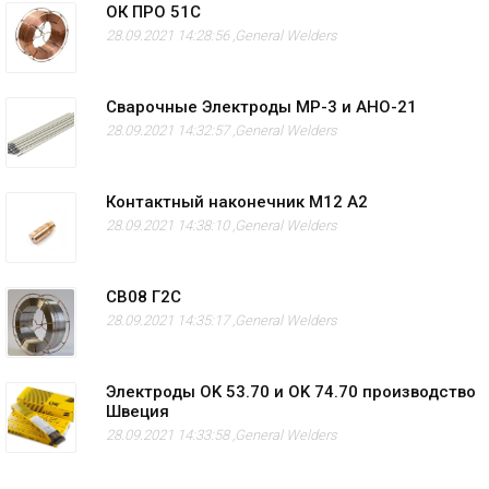
ОК ПРО 51С
28.09.2021 14:28:56 ,
General Welders
Сварочные Электроды МР-3 и АНО-21
28.09.2021 14:32:57 ,
General Welders
Контактный наконечник M12 А2
28.09.2021 14:38:10 ,
General Welders
СВ08 Г2С
28.09.2021 14:35:17 ,
General Welders
Электроды OK 53.70 и OK 74.70 производство
Швеция
28.09.2021 14:33:58 ,
General Welders