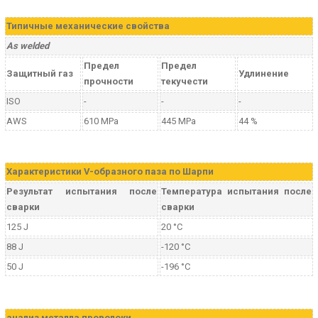
Типичные механические свойства
As welded
Предел
Предел
Защитный газ
Удлинение
прочности
текучести
ISO
-
-
-
AWS
610 MPa
445 MPa
44 %
Характеристики V-образного паза по Шарпи
Результат испытания после
Температура испытания после
сварки
сварки
125 J
20 °C
88 J
-120 °C
50 J
-196 °C
анализ металла проволоки