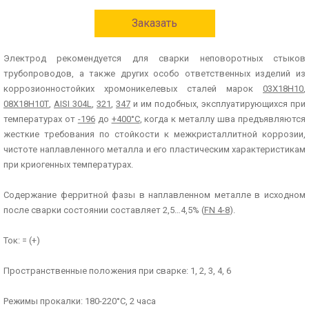
Заказать
Электрод рекомендуется для сварки неповоротных стыков
трубопроводов, а также других особо ответственных изделий из
коррозионностойких хромоникелевых сталей марок
03Х18Н10
,
08Х18Н10Т
,
AISI 304L
,
321
,
347
и им подобных, эксплуатирующихся при
температурах от
-196
до
+400°С
, когда к металлу шва предъявляются
жесткие требования по стойкости к межкристаллитной коррозии,
чистоте наплавленного металла и его пластическим характеристикам
при криогенных температурах.
Содержание ферритной фазы в наплавленном металле в исходном
после сварки состоянии составляет 2,5…4,5% (
FN 4-8
).
Ток: = (+)
Пространственные положения при сварке: 1, 2, 3, 4, 6
Режимы прокалки: 180-220°С, 2 часа