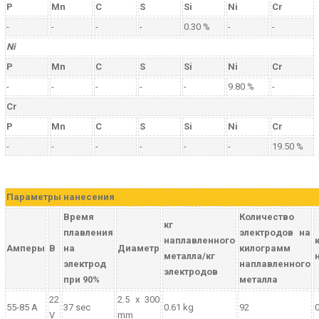
P
Mn
C
S
Si
Ni
Cr
-
-
-
-
0.30 %
-
-
Ni
P
Mn
C
S
Si
Ni
Cr
-
-
-
-
-
9.80 %
-
Cr
P
Mn
C
S
Si
Ni
Cr
-
-
-
-
-
-
19.50 %
Параметры нанесения
Время
Количество
кг
плавления
электродов на
наплавленного
Амперы
В
на
Диаметр
килограмм
металла/кг
электрод
наплавленного
электродов
при 90%
металла
22
2.5 x 300
55-85 A
37 sec
0.61 kg
92
0
V
mm