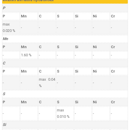
P
P
Mn
C
S
Si
Ni
Cr
max
-
-
-
-
-
-
0.020 %
Mn
P
Mn
C
S
Si
Ni
Cr
-
1.60 %
-
-
-
-
-
C
P
Mn
C
S
Si
Ni
Cr
max 0.04
-
-
-
-
-
-
%
S
P
Mn
C
S
Si
Ni
Cr
max
-
-
-
-
-
-
0.010 %
Si