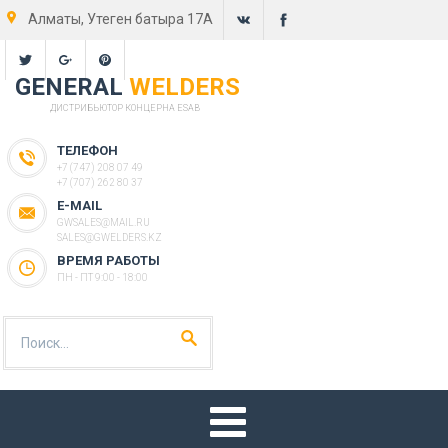
Алматы, Утеген батыра 17А
GENERAL
WELDERS
ДИСТРИБЬЮТОР КОНЦЕРНА ESAB
ТЕЛЕФОН
+7 (747) 208 07 49
+7 (707) 262 80 37
E-MAIL
GWSALES@MAIL.RU
SALES@GWELDERS.KZ
ВРЕМЯ РАБОТЫ
ПН - ПТ 9:00 - 18:00