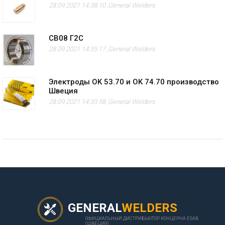
28.09.2021 14:38:10 ,
General Welders
СВ08 Г2С
28.09.2021 14:35:17 ,
General Welders
Электроды OK 53.70 и OK 74.70 производство
Швеция
28.09.2021 14:33:58 ,
General Welders
GENERAL
WELDERS
ОФИЦИАЛЬНЫЙ ДИСТРИБЬЮТОР КОНЦЕРНА ESAB
(ШВЕЦИЯ)