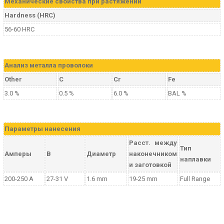
Механические свойства при растяжении
Hardness (HRC)
56-60 HRC
Aнализ металла проволоки
Other
C
Cr
Fe
3.0 %
0.5 %
6.0 %
BAL %
Параметры нанесения
Расст. между
Тип
Амперы
В
Диаметр
наконечником
наплавки
и заготовкой
200-250 A
27-31 V
1.6 mm
19-25 mm
Full Range