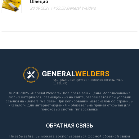
Швеция
28.09.2021 14:33:58 ,
General Welders
GENERAL
WELDERS
ОФИЦИАЛЬНЫЙ ДИСТРИБЬЮТОР КОНЦЕРНА ESAB
(ШВЕЦИЯ)
© 2010-2026, «General Welders». Все права защищены. Использование
любых материалов, размещённых на сайте, разрешается при условии
ссылки на «General Welders». При копировании материалов со страницы
«Каталог», для интернет-изданий – обязательна прямая открытая для
поисковых систем гиперссылка.
ОБРАТНАЯ СВЯЗЬ
Не забывайте, Вы можете воспользоваться формой обратной связи