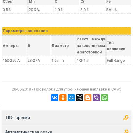
Other
Mn
C
Cr
Fe
0.5 %
20.0 %
1.0 %
3.0 %
BAL %
Параметры нанесения
Расст. между
Тип
Амперы
В
Диаметр
наконечником
наплавки
и заготовкой
150-250 A
23-27 V
1.6 mm
1/2-1 in.
Full Range
28-06-2018 / Проволока для упрочняющей наплавки (FCAW)
TIG-горелки
Автоматическая резка