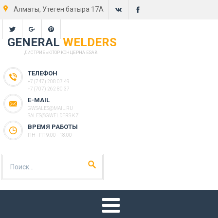
Алматы, Утеген батыра 17А
GENERAL
WELDERS
ДИСТРИБЬЮТОР КОНЦЕРНА ESAB
ТЕЛЕФОН
+7 (747) 208 07 49
+7 (707) 262 80 37
E-MAIL
GWSALES@MAIL.RU
SALES@GWELDERS.KZ
ВРЕМЯ РАБОТЫ
ПН - ПТ 9:00 - 18:00