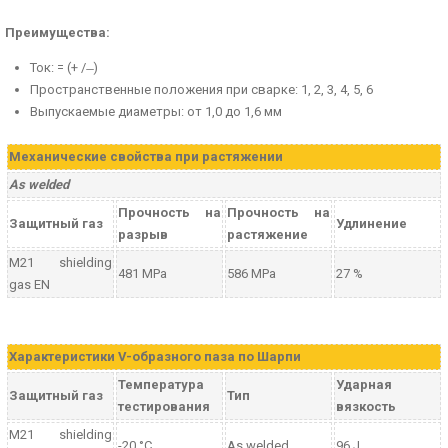
Преимущества:
Ток: = (+ / ̶ )
Пространственные положения при сварке: 1, 2, 3, 4, 5, 6
Выпускаемые диаметры: от 1,0 до 1,6 мм
Механические свойства при растяжении
As welded
Прочность на
Прочность на
Защитный газ
Удлинение
разрыв
растяжение
M21 shielding
481 MPa
586 MPa
27 %
gas EN
Характеристики V-образного паза по Шарпи
Температура
Ударная
Защитный газ
Тип
тестирования
вязкость
M21 shielding
-20 °C
As welded
96 J