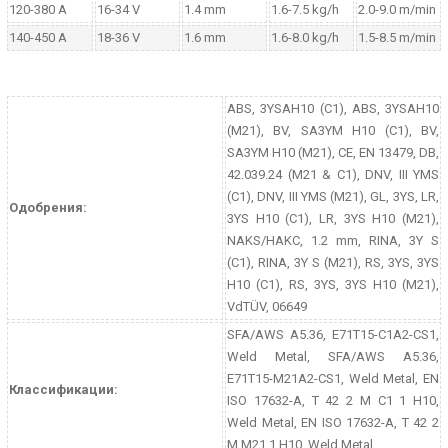
120-380 A
16-34 V
1.4 mm
1.6-7.5 kg/h
2.0-9.0 m/min
140-450 A
18-36 V
1.6 mm
1.6-8.0 kg/h
1.5-8.5 m/min
ABS, 3YSAH10 (C1), ABS, 3YSAH10
(M21), BV, SA3YM H10 (C1), BV,
SA3YM H10 (M21), CE, EN 13479, DB,
42.039.24 (M21 & C1), DNV, III YMS
(C1), DNV, III YMS (M21), GL, 3YS, LR,
Одобрения:
3YS H10 (C1), LR, 3YS H10 (M21),
NAKS/HAKC, 1.2 mm, RINA, 3Y S
(C1), RINA, 3Y S (M21), RS, 3YS, 3YS
H10 (C1), RS, 3YS, 3YS H10 (M21),
VdTÜV, 06649
SFA/AWS A5.36, E71T15-C1A2-CS1,
Weld Metal, SFA/AWS A5.36,
E71T15-M21A2-CS1, Weld Metal, EN
Классификации:
ISO 17632-A, T 42 2 M C1 1 H10,
Weld Metal, EN ISO 17632-A, T 42 2
M M21 1 H10, Weld Metal