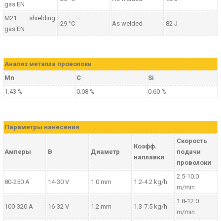
gas EN
M21 shielding
-29 °C
As welded
82 J
gas EN
Aнализ металла проволоки
Mn
C
Si
1.43 %
0.08 %
0.60 %
Параметры нанесения
Скорость
Коэфф.
Амперы
В
Диаметр
подачи
наплавки
проволоки
2.5-10.0
80-250 A
14-30 V
1.0 mm
1.2-4.2 kg/h
m/min
1.8-12.0
100-320 A
16-32 V
1.2 mm
1.3-7.5 kg/h
m/min