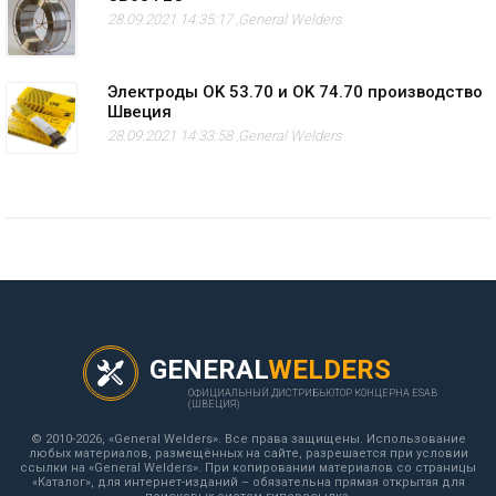
28.09.2021 14:35:17 ,
General Welders
Электроды OK 53.70 и OK 74.70 производство
Швеция
28.09.2021 14:33:58 ,
General Welders
GENERAL
WELDERS
ОФИЦИАЛЬНЫЙ ДИСТРИБЬЮТОР КОНЦЕРНА ESAB
(ШВЕЦИЯ)
© 2010-2026, «General Welders». Все права защищены. Использование
любых материалов, размещённых на сайте, разрешается при условии
ссылки на «General Welders». При копировании материалов со страницы
«Каталог», для интернет-изданий – обязательна прямая открытая для