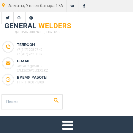
Алматы, Утеген батыра 17А
GENERAL
WELDERS
ДИСТРИБЬЮТОР КОНЦЕРНА ESAB
ТЕЛЕФОН
+7 (747) 208 07 49
+7 (707) 262 80 37
E-MAIL
GWSALES@MAIL.RU
SALES@GWELDERS.KZ
ВРЕМЯ РАБОТЫ
ПН - ПТ 9:00 - 18:00