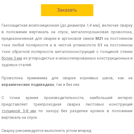
Заказать
Газозащитная всепозиционная (
до диаметра 1,4 мм
), включая сварку
в положении вертикаль на спуск, металопорошковая проволока,
предназначенная для сварки в аргоновой смеси
М21
на постоянном
токе любой полярности и в чистой углекислоте
С1
на постоянном
токе обратной полярности металлоконструкций с толщиной стенки
более 5 мм
из углеродистых и низколегированных конструкционных и
судовых сталей.
Проволока применима для сварки корневых швов, как на
керамических подкладках
, так и без них.
С точки зрения производительности, наибольший интерес
представляет трехпроходная сварка листовых конструкций
толщиной 5-8 мм
по зазору без разделки кромок в положении
вертикаль на спуск.
Сварку рекомендуется выполнять углом вперед.