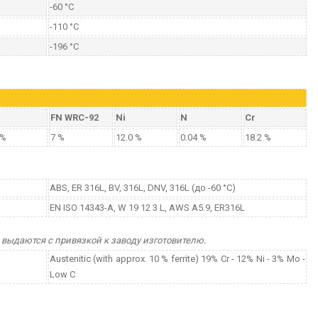
-60 °C
-110 °C
-196 °C
FN WRC-92
Ni
N
Cr
 %
7 %
12.0 %
0.04 %
18.2 %
ABS, ER 316L, BV, 316L, DNV, 316L (до -60 °C)
EN ISO 14343-A, W 19 12 3 L, AWS A5.9, ER316L
выдаются с привязкой к заводу изготовителю.
Austenitic (with approx. 10 % ferrite) 19% Cr - 12% Ni - 3% Mo -
Low C