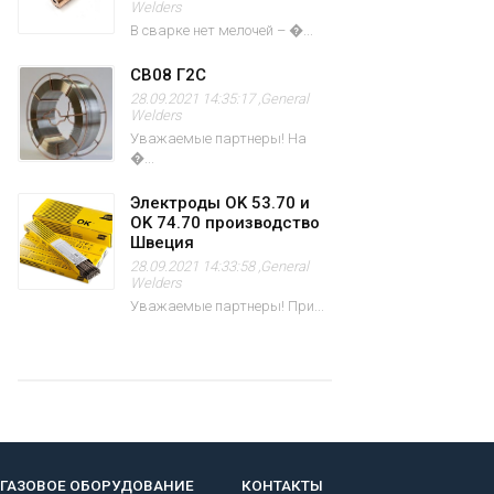
Welders
В сварке нет мелочей – �...
СВ08 Г2С
28.09.2021 14:35:17 ,
General
Welders
Уважаемые партнеры! На
�...
Электроды OK 53.70 и
OK 74.70 производство
Швеция
28.09.2021 14:33:58 ,
General
Welders
Уважаемые партнеры! При...
ГАЗОВОЕ ОБОРУДОВАНИЕ
КОНТАКТЫ