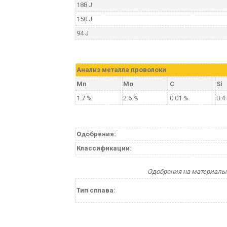
188 J
150 J
94 J
Aнализ металла проволоки
Mn
Mo
C
Si
1.7 %
2.6 %
0.01 %
0.4
Одобрения:
Классификации:
Одобрения на материалы 
Тип сплава: