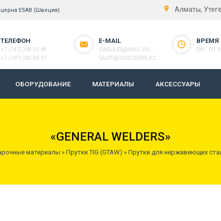
Алматы, Утег
нцерна ESAB (Швеция)
ТЕЛЕФОН
E-MAIL
ВРЕМЯ
+7 (747) 208 07 49
GWSALES@MAIL.RU
ПН - ПТ 9:
+7 (707) 262 80 37
SALES@GWELDERS.KZ
ОБОРУДОВАНИЕ
МАТЕРИАЛЫ
АКСЕССУАРЫ
«GENERAL WELDERS»
арочные материалы
»
Прутки TIG (GTAW)
»
Прутки для нержавеющих ста