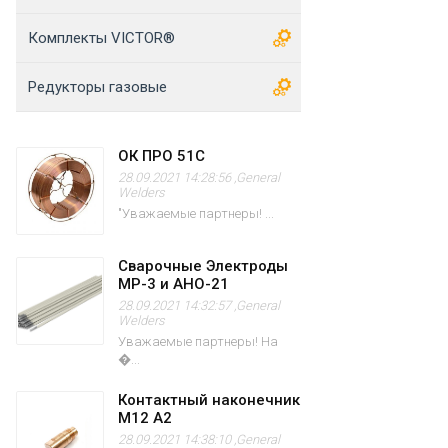
Комплекты VICTOR®
Редукторы газовые
ОК ПРО 51С
28.09.2021 14:28:56 ,
General
Welders
"Уважаемые партнеры! ...
Сварочные Электроды
МР-3 и АНО-21
28.09.2021 14:32:57 ,
General
Welders
Уважаемые партнеры! На
�...
Контактный наконечник
M12 А2
28.09.2021 14:38:10 ,
General