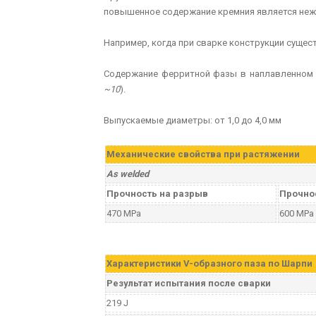
повышенное содержание кремния является не
Например, когда при сварке конструкции сущес
Содержание ферритной фазы в наплавленном 
~10
).
Выпускаемые диаметры: от 1,0 до 4,0 мм
Механические свойства при растяжении
As welded
Прочность на разрыв
Прочно
470 MPa
600 MPa
Характеристики V-образного паза по Шарпи
Результат испытания после сварки
219 J