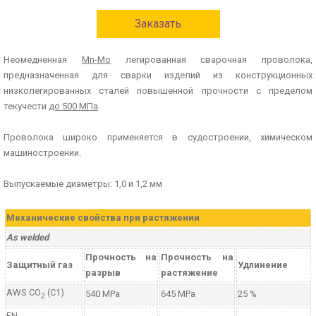
Заказать
Неомедненная
Mn-Mo
легированная сварочная проволока,
предназначенная для сварки изделий из конструкционных
низколегированных сталей повышенной прочности с пределом
текучести
до 500 МПа
.
Проволока широко применяется в судостроении, химическом
машиностроении.
Выпускаемые диаметры: 1,0 и 1,2 мм
Механические свойства при растяжении
As welded
Прочность на
Прочность на
Защитный газ
Удлинение
разрыв
растяжение
AWS CO
(C1)
540 MPa
645 MPa
25 %
2
EN