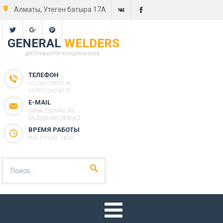
Алматы, Утеген батыра 17А
GENERAL
WELDERS
ДИСТРИБЬЮТОР КОНЦЕРНА ESAB
ТЕЛЕФОН
+7 (747) 208 07 49
+7 (707) 262 80 37
E-MAIL
GWSALES@MAIL.RU
SALES@GWELDERS.KZ
ВРЕМЯ РАБОТЫ
ПН - ПТ 9:00 - 18:00