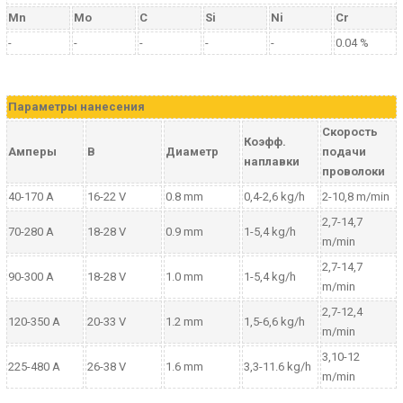
Mn
Mo
C
Si
Ni
Cr
-
-
-
-
-
0.04 %
Параметры нанесения
Скорость
Коэфф.
Амперы
В
Диаметр
подачи
наплавки
проволоки
40-170 A
16-22 V
0.8 mm
0,4-2,6 kg/h
2-10,8 m/min
2,7-14,7
70-280 A
18-28 V
0.9 mm
1-5,4 kg/h
m/min
2,7-14,7
90-300 A
18-28 V
1.0 mm
1-5,4 kg/h
m/min
2,7-12,4
120-350 A
20-33 V
1.2 mm
1,5-6,6 kg/h
m/min
3,10-12
225-480 A
26-38 V
1.6 mm
3,3-11.6 kg/h
m/min