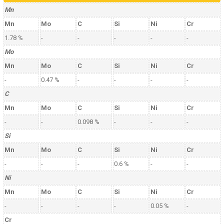
Mn
Mn
Mo
C
Si
Ni
Cr
1.78 %
-
-
-
-
-
Mo
Mn
Mo
C
Si
Ni
Cr
-
0.47 %
-
-
-
-
C
Mn
Mo
C
Si
Ni
Cr
-
-
0.098 %
-
-
-
Si
Mn
Mo
C
Si
Ni
Cr
-
-
-
0.6 %
-
-
Ni
Mn
Mo
C
Si
Ni
Cr
-
-
-
-
0.05 %
-
Cr