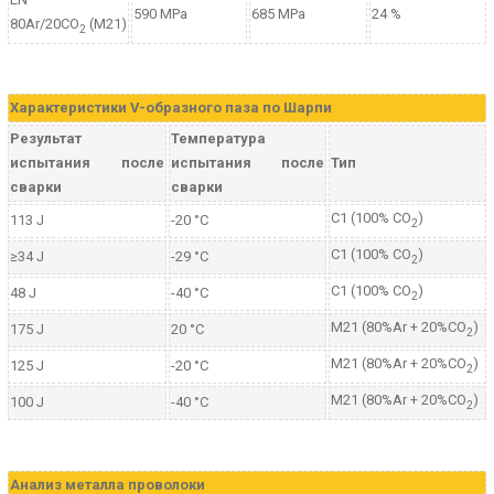
590 MPa
685 MPa
24 %
80Ar/20CO
(M21)
2
Характеристики V-образного паза по Шарпи
Результат
Температура
испытания после
испытания после
Тип
сварки
сварки
C1 (100% CO
)
113 J
-20 °C
2
C1 (100% CO
)
≥34 J
-29 °C
2
C1 (100% CO
)
48 J
-40 °C
2
M21 (80%Ar + 20%CO
)
175 J
20 °C
2
M21 (80%Ar + 20%CO
)
125 J
-20 °C
2
M21 (80%Ar + 20%CO
)
100 J
-40 °C
2
Aнализ металла проволоки